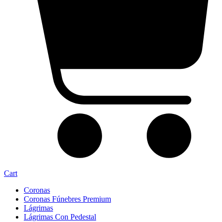
Cart
Coronas
Coronas Fúnebres Premium
Lágrimas
Lágrimas Con Pedestal